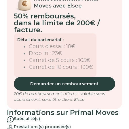
Moves avec Elsee
50% remboursés
,
dans la limite de 200€ /
facture.
Détail du partenariat :
Cours d'essai : 18€
Drop in : 23€
Carnet de 5 cours : 105€
Carnet de 10 cours : 190€
Demander un remboursement
20€ de remboursement offerts - valable sans
abonnement, sans être client Elsee
Informations sur
Primal Moves
Spécialité(s)
Prestations(s) proposée(s)