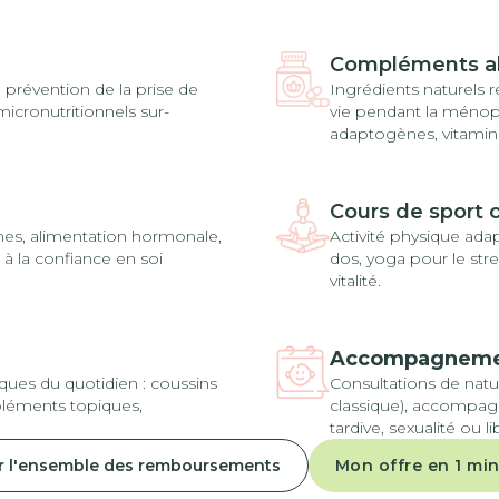
Compléments al
 prévention de la prise de
Ingrédients naturels
micronutritionnels sur-
vie pendant la méno
adaptogènes, vitamin
Cours de sport co
mes, alimentation hormonale,
Activité physique adap
 à la confiance en soi
dos, yoga pour le stre
vitalité.
Accompagnement
ques du quotidien : coussins
Consultations de natu
pléments topiques,
classique), accompagn
tardive, sexualité ou li
r l'ensemble des remboursements
Mon offre en 1 mi