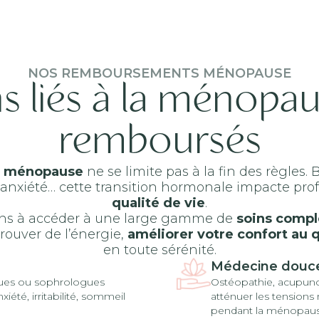
NOS REMBOURSEMENTS MÉNOPAUSE
s liés à la ménopau
remboursés
a
ménopause
ne se limite pas à la fin des règles.
e, anxiété… cette transition hormonale impacte p
qualité de vie
.
ons à accéder à une large gamme de
soins comp
etrouver de l’énergie,
améliorer votre confort au 
en toute sérénité.
Médecine douce
es ou sophrologues
Ostéopathie, acupunc
iété, irritabilité, sommeil
atténuer les tensions m
pendant la ménopaus