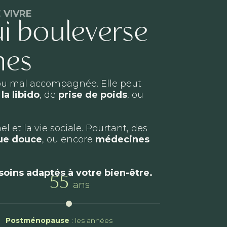
 VIVRE
i bouleverse
mes
e ou mal accompagnée. Elle peut
la libido
, de
prise de poids
, ou
et la vie sociale. Pourtant, des
que douce
, ou encore
médecines
soins adaptés à votre bien-être.
55
ans
Postménopause
: les années