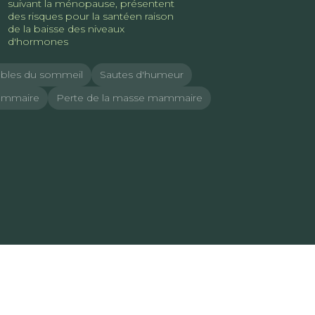
suivant la ménopause, présentent
des risques pour la santéen raison
de la baisse des niveaux
d'hormones
ubles du sommeil
Sautes d'humeur
ammaire
Perte de la masse mammaire