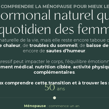
 COMPRENDRE LA MÉNOPAUSE POUR MIEUX LE
hormonal naturel qu
 quotidien des fem
aturelle de la vie, mais elle reste encore tabou
e chaleur
, de
troubles du sommeil
, de
baisse de 
encore de
sautes d’humeur
.
if peut impacter le corps, l’équilibre émotionnel 
ment médical
,
nutrition ciblée
,
activité physi
complémentaires
.
x comprendre cette transition et à trouver les 
50
ans
Ménopause
: commence un an