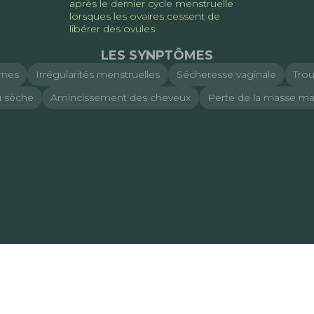
après le dernier cycle menstruelle
lorsques les ovaires cessent de
libérer des ovules
LES SYNPTÔMES
rnes
Irrégularités menstruelles
Sécheresse vaginale
Tro
 sèche
Amincissement des cheveux
Perte de la masse m