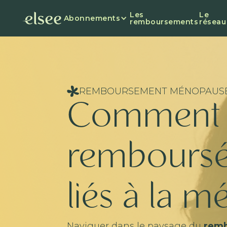
Les
Le
Abonnements
remboursements
réseau
REMBOURSEMENT MÉNOPAUS
Comment 
remboursé
liés à la 
Naviguer dans le paysage du
remb