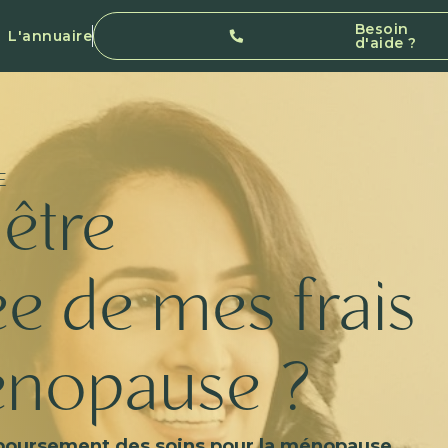
Besoin
L'annuaire
d'aide ?
E
être
e de mes frais
ménopause ?
oursement des soins pour la ménopause