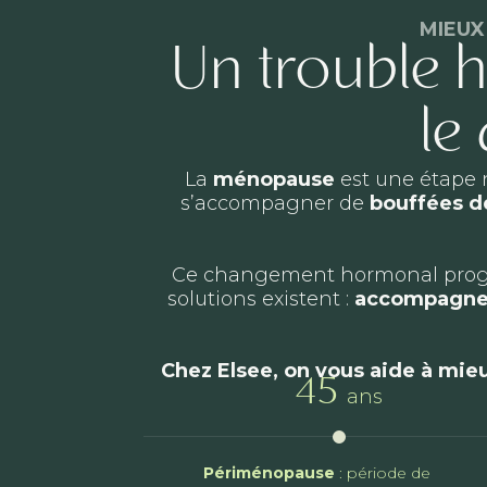
MIEUX
Un trouble 
le
La
ménopause
est une étape n
s’accompagner de
bouffées d
Ce changement hormonal progress
solutions existent :
accompagne
Chez Elsee, on vous aide à mieu
45
ans
Périménopause
: période de