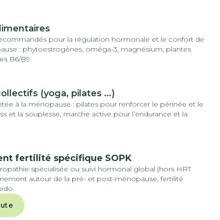
imentaires
 recommandés pour la régulation hormonale et le confort de
pause : phytoestrogènes, oméga-3, magnésium, plantes
es B6/B9.
llectifs (yoga, pilates ...)
tée à la ménopause : pilates pour renforcer le périnée et le
ss et la souplesse, marche active pour l’endurance et la
 fertilité spécifique SOPK
ropathie spécialisée ou suivi hormonal global (hors HRT
ement autour de la pré- et post-ménopause, fertilité
bido.
nute