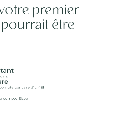
votre premier
ourrait être
stant
oins.
ure
compte bancaire d’ici 48h
re compte Elsee