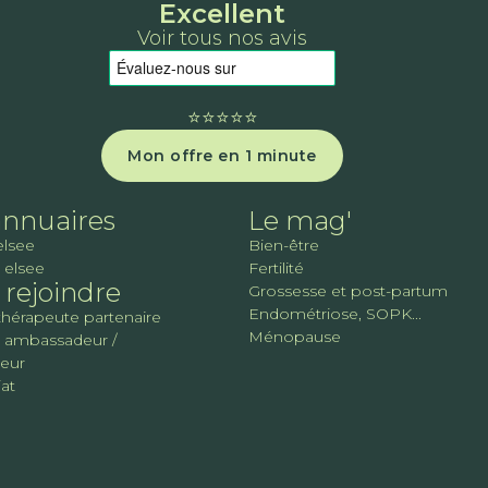
Excellent
Voir tous nos avis
⭐️⭐️⭐️⭐️⭐️
Mon offre en 1 minute
annuaires
Le mag'
elsee
Bien-être
 elsee
Fertilité
rejoindre
Grossesse et post-partum
Endométriose, SOPK...
thérapeute partenaire
Ménopause
 ambassadeur /
teur
at