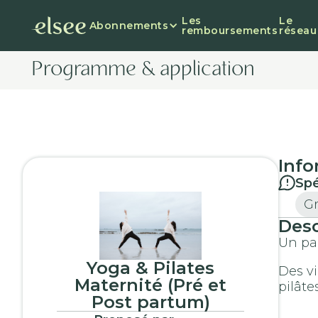
Les
Le
Abonnements
remboursements
réseau
Programme & application
Info
Spé
Gr
Desc
Un pa
Yoga & Pilates
Des v
Maternité (Pré et
pilâte
Post partum)