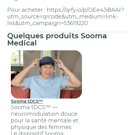
Pour acheter :
https://qrfy.io/p/OEe4Ji8AAr?
utm_source=qrcode&utm_medium=link-
list&utm_campaign=53619220
Quelques produits Sooma
Medical
Sooma tDCS™
Sooma tDCS™ —
neuromodulation douce
pour la santé mentale et
physique des femmes
Le dispositif Sooma