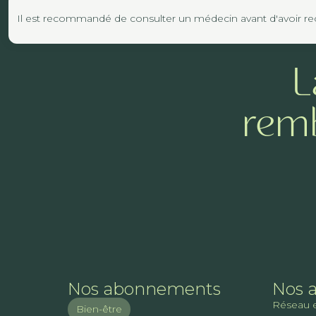
Il est recommandé de consulter un médecin avant d'avoir reco
L
remb
Nos abonnements
Nos 
Réseau 
Bien-être