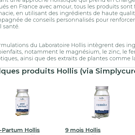
nt une approche holistique qui prend en charge le
ués en France avec amour, tous les produits sont
cie, en utilisant des ingrédients de haute qualit
pagnée de conseils personnalisés pour renforcer 
l santé.
rmulations du Laboratoire Hollis intègrent des i
bienfaits, notamment le magnésium, le zinc, le fer
tiques, ainsi que des extraits de plantes comme l
ques produits Hollis (via Simplycur
-Partum Hollis
9 mois Hollis