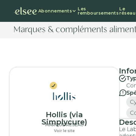
Les
Le
Abonnements
remboursements
réseau
Marques & compléments aliment
Info
Typ
Com
Spé
Cy
Co
Hollis (via
Simplycure)
Desc
MARQUE RÉSEAU
Le La
Voir le site