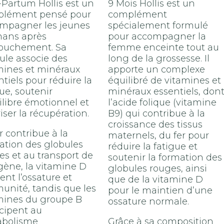
-Partum Hollis est un
9 Mois Hollis est un
lément pensé pour
complément
mpagner les jeunes
spécialement formulé
ans après
pour accompagner la
couchement. Sa
femme enceinte tout au
ule associe des
long de la grossesse. Il
mines et minéraux
apporte un complexe
tiels pour réduire la
équilibré de vitamines et
ue, soutenir
minéraux essentiels, don
uilibre émotionnel et
l’acide folique (vitamine
iser la récupération.
B9) qui contribue à la
croissance des tissus
r contribue à la
maternels, du fer pour
ation des globules
réduire la fatigue et
es et au transport de
soutenir la formation des
ygène, la vitamine D
globules rouges, ainsi
ent l’ossature et
que de la vitamine D
munité, tandis que les
pour le maintien d’une
mines du groupe B
ossature normale.
icipent au
bolisme
Grâce à sa composition