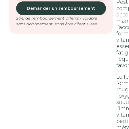
Post
comp
Demander un remboursement
acco
20€ de remboursement offerts - valable
mam
sans abonnement, sans être client Elsee
l’ac
form
vita
essen
fatig
l’éq
favor
Le fe
form
roug
l’ox
souti
l’im
vita
part
méta