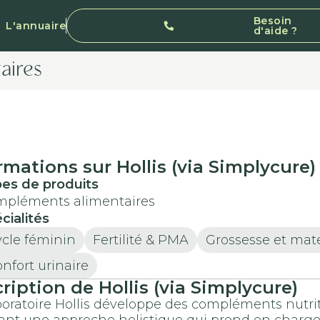
Besoin
L'annuaire
d'aide ?
aires
rmations sur Hollis (via Simplycure)
es de produits
pléments alimentaires
cialités
cle féminin
Fertilité & PMA
Grossesse et mat
nfort urinaire
ription de Hollis (via Simplycure)
boratoire Hollis développe des compléments nutri