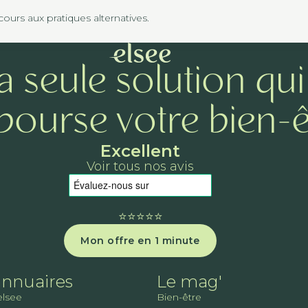
urs aux pratiques alternatives.
a seule solution qui
ourse votre bien-ê
Excellent
Voir tous nos avis
⭐️⭐️⭐️⭐️⭐️
Mon offre en 1 minute
annuaires
Le mag'
elsee
Bien-être