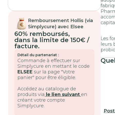
adopta
fabriq
Pharma
accom
Remboursement Hollis (via
capita
Simplycure) avec Elsee
60% remboursés
,
Les fo
dans la limite de 150€ /
leurs 
facture.
probio
Détail du partenariat :
Quel
Commande à effectuer sur
Simplycure en mettant le code
ELSEE
sur la page "Votre
panier" pour être éligible.
Accédez au catalogue de
produits via
le lien suivant
en
créant votre compte
Simplycure.
Post