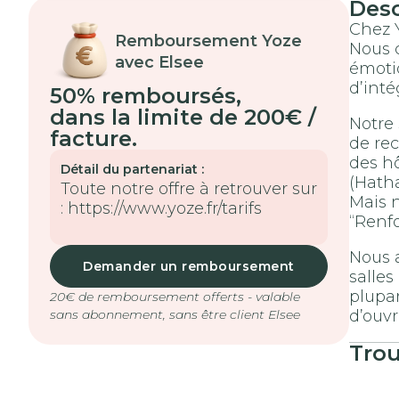
Des
Chez Y
Remboursement Yoze
Nous c
avec Elsee
émotio
d’inté
50% remboursés
,
dans la limite de 200€ /
Notre 
facture.
de rec
des hô
Détail du partenariat :
(Hatha
Toute notre offre à retrouver sur
Mais n
: https://www.yoze.fr/tarifs
“Renfo
Nous a
Demander un remboursement
salles
plupar
20€ de remboursement offerts - valable
d’ouvr
sans abonnement, sans être client Elsee
Tro