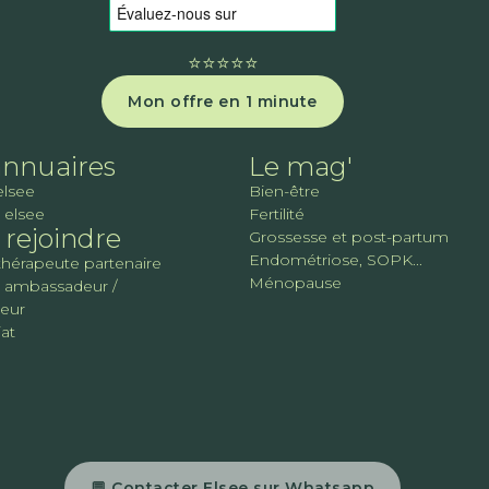
⭐️⭐️⭐️⭐️⭐️
Mon offre en 1 minute
annuaires
Le mag'
elsee
Bien-être
 elsee
Fertilité
rejoindre
Grossesse et post-partum
Endométriose, SOPK...
thérapeute partenaire
Ménopause
 ambassadeur /
teur
at
💬 Contacter Elsee sur Whatsapp