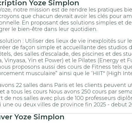
cription
Yoze
Simplon
oze, notre mission est de rendre les pratiques b
royons que chacun devrait avoir les clés pour am
nnelle. En proposant des solutions simples et de
grer le bien-être dans leur quotidien.
solution : Utiliser des lieux de vie inexploités sur
réer de façon simple et accueillante des studios d
tels, des salles d’escalade, des piscines et des st
, Vinyasa, Yin et Power) et le Pilates (Energy et F
ous proposons aussi des cours de Fitness tels que 
rcement musculaire” ainsi que le “HIIT" (High Inte
vons 22 salles dans Paris et les clients peuvent ut
 et a tous les cours Nous avons 250 cours par sema
t de nos salles avec plus de 100 professeurs diplôm
i une ou deux villes de province fin 2025 - debut 
uver
Yoze
Simplon