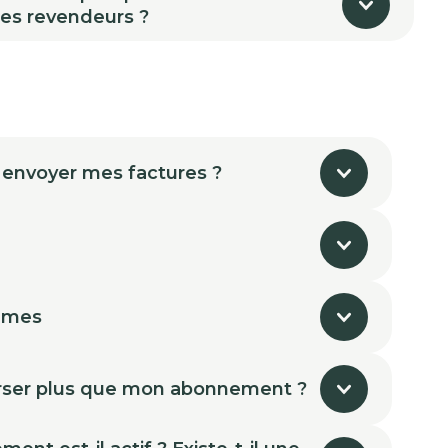
des revendeurs ?
 envoyer mes factures ?
mmes
ser plus que mon abonnement ?