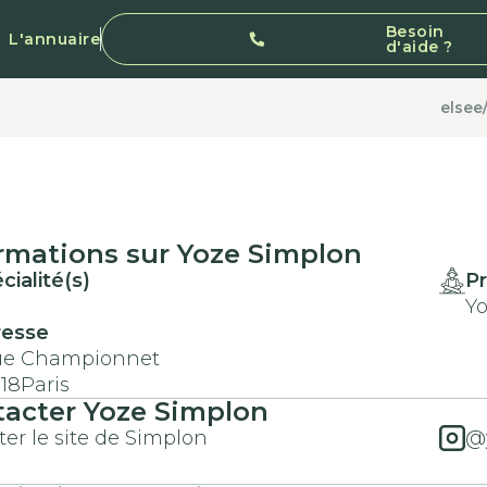
Besoin
L'annuaire
d'aide ?
elsee
rmations sur
Yoze
Simplon
cialité(s)
Pr
Y
resse
ue Championnet
18
Paris
tacter
Yoze
Simplon
iter le site de Simplon
@y