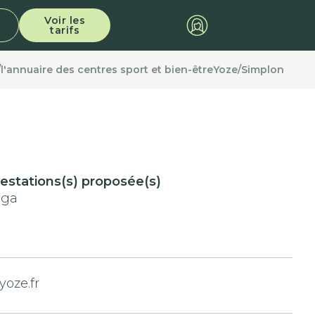
Voir les
tarifs
/
l'annuaire des centres sport et bien-être
Yoze
/
Simplon
estations(s) proposée(s)
oga
oze.fr