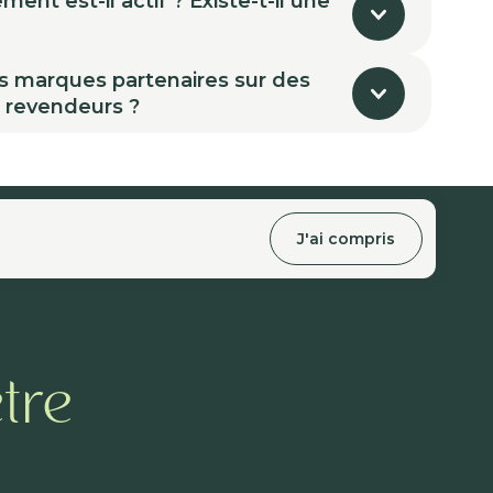
nt est-il actif ? Existe-t-il une
s marques partenaires sur des
s revendeurs ?
J'ai compris
tre