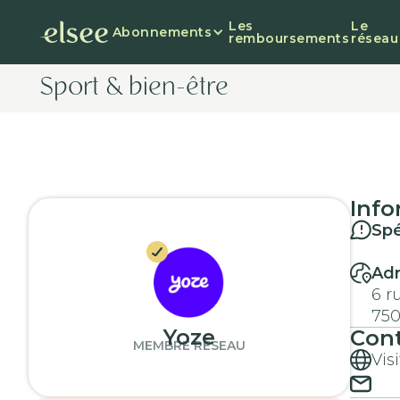
Les
Le
Abonnements
remboursements
réseau
Sport & bien-être
Info
Spé
Ad
6 r
750
Yoze
Con
MEMBRE RÉSEAU
Vis