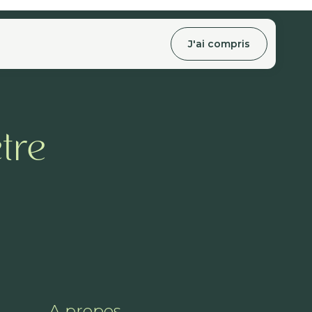
J'ai compris
tre
A propos