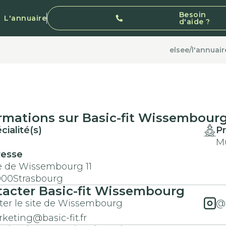
Besoin
L'annuaire
d'aide ?
elsee
/
l'annuair
rmations sur
Basic-fit
Wissembour
cialité(s)
Pr
M
resse
 de Wissembourg 11
000
Strasbourg
tacter
Basic-fit
Wissembourg
iter le site de Wissembourg
@b
keting@basic-fit.fr