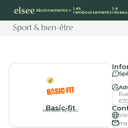
Les
Le
Abonnements
remboursements
réseau
Sport & bien-être
Info
Spé
Ad
Rue
67
Basic-fit
Con
MEMBRE RÉSEAU
Vis
mar