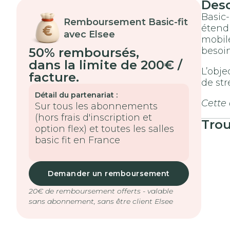
Des
Basic-
Remboursement Basic-fit
étendu
avec Elsee
mobile
50% remboursés
,
besoi
dans la limite de 200€ /
L’obje
facture.
de st
Détail du partenariat :
Cette
Sur tous les abonnements
(hors frais d'inscription et
Tro
option flex) et toutes les salles
basic fit en France
Demander un remboursement
20€ de remboursement offerts - valable
sans abonnement, sans être client Elsee