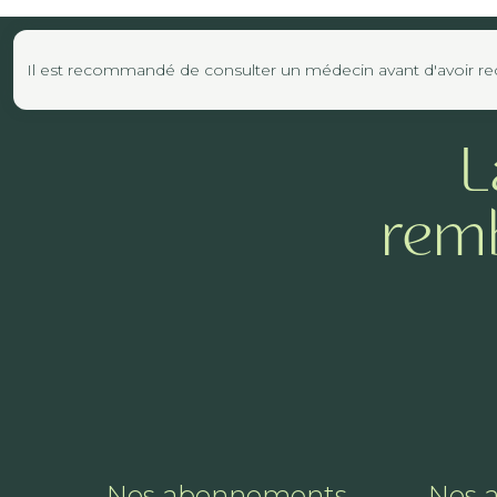
Il est recommandé de consulter un médecin avant d'avoir reco
L
remb
Nos abonnements
Nos 