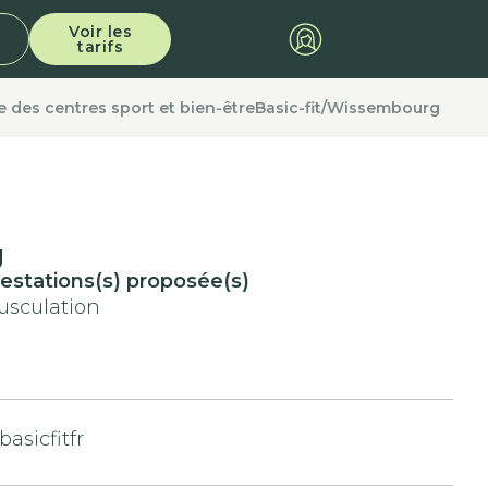
Voir les
tarifs
e des centres sport et bien-être
Basic-fit
/
Wissembourg
g
estations(s) proposée(s)
usculation
asicfitfr