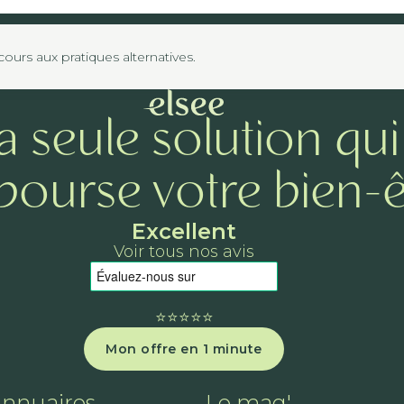
urs aux pratiques alternatives.
a seule solution qui
ourse votre bien-ê
Excellent
Voir tous nos avis
⭐️⭐️⭐️⭐️⭐️
Mon offre en 1 minute
annuaires
Le mag'