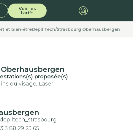
Voir les
tarifs
rt et bien-être
Depil Tech
/
Strasbourg Oberhausbergen
g Oberhausbergen
estations(s) proposée(s)
ins du visage, Laser
hausbergen
depiltech_strasbourg
3 3 88 29 23 65