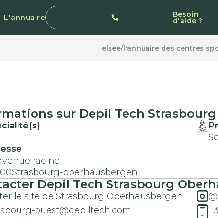
Besoin
L'annuaire
d'aide ?
elsee
/
l'annuaire des centres spo
rmations sur
Depil Tech
Strasbour
cialité(s)
Pr
So
resse
avenue racine
200
Strasbourg-oberhausbergen
tacter
Depil Tech
Strasbourg Ober
iter le site de Strasbourg Oberhausbergen
@
asbourg-ouest@depiltech.com
+3