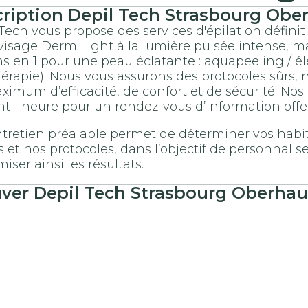
cription
Depil Tech
Strasbourg Obe
Tech vous propose des services d'épilation définit
 visage Derm Light à la lumière pulsée intense, 
ns en 1 pour une peau éclatante : aquapeeling / él
érapie). Nous vous assurons des protocoles sûrs, no
imum d’efficacité, de confort et de sécurité. No
t 1 heure pour un rendez-vous d’information offert
tretien préalable permet de déterminer vos habit
ts et nos protocoles, dans l’objectif de personn
miser ainsi les résultats.
uver
Depil Tech
Strasbourg Oberha