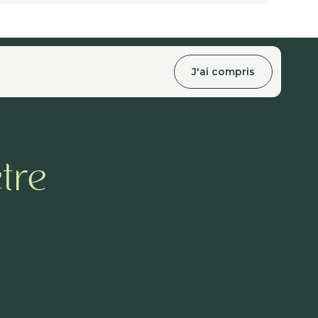
J'ai compris
tre