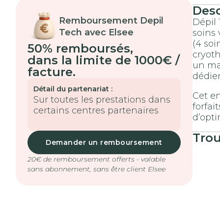
Des
Remboursement Depil
Dépil 
Tech avec Elsee
soins
(4 soi
50% remboursés
,
cryoth
dans la limite de 1000€ /
un max
facture.
dédien
Détail du partenariat :
Cet en
Sur toutes les prestations dans
forfai
certains centres partenaires
d’opti
Tro
Demander un remboursement
20€ de remboursement offerts - valable
sans abonnement, sans être client Elsee