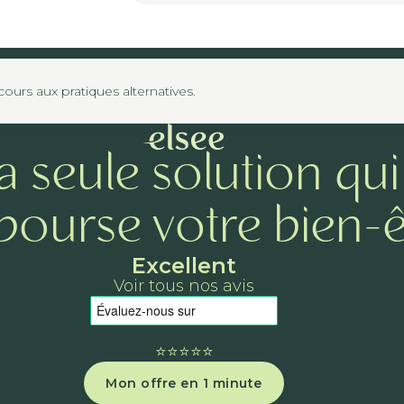
urs aux pratiques alternatives.
a seule solution qui
ourse votre bien-ê
Excellent
Voir tous nos avis
⭐️⭐️⭐️⭐️⭐️
Mon offre en 1 minute