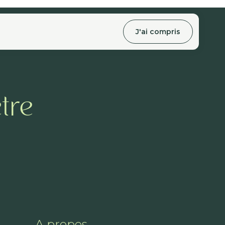
J'ai compris
tre
A propos