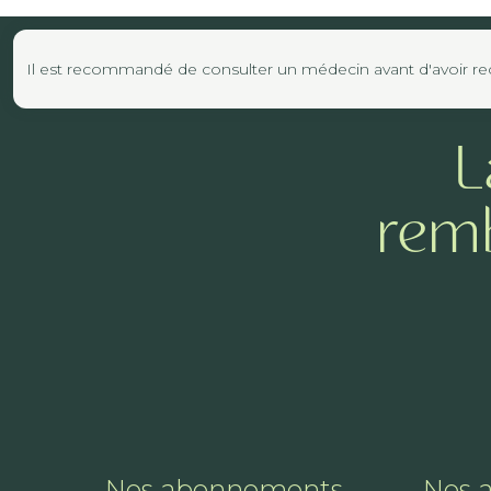
Il est recommandé de consulter un médecin avant d'avoir reco
L
remb
Nos abonnements
Nos 