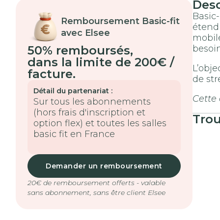
Des
Basic-
Remboursement Basic-fit
étendu
avec Elsee
mobile
50% remboursés
,
besoi
dans la limite de 200€ /
L’obje
facture.
de st
Détail du partenariat :
Cette
Sur tous les abonnements
(hors frais d'inscription et
Tro
option flex) et toutes les salles
basic fit en France
Demander un remboursement
20€ de remboursement offerts - valable
sans abonnement, sans être client Elsee