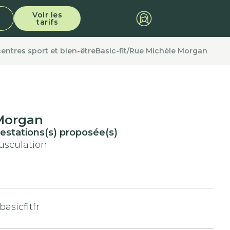
Voir les
tarifs
centres sport et bien-être
Basic-fit
/
Rue Michèle Morgan
Morgan
estations(s) proposée(s)
usculation
asicfitfr