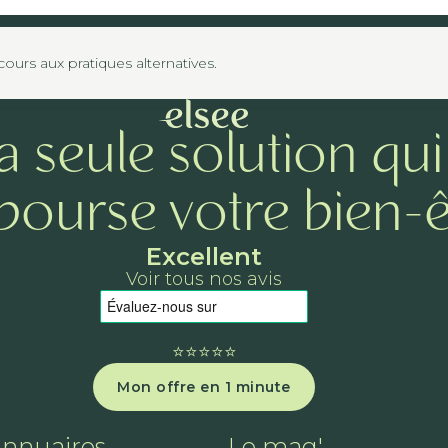
urs aux pratiques alternatives.
a seule solution qui
ourse votre bien-ê
Excellent
Voir tous nos avis
⭐️⭐️⭐️⭐️⭐️
Mon offre en 1 minute
annuaires
Le mag'