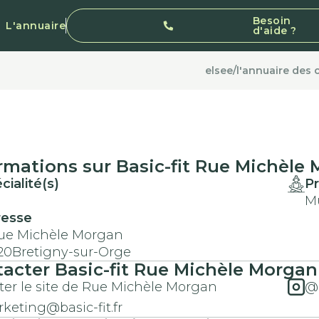
Besoin
L'annuaire
d'aide ?
elsee
/
l'annuaire des 
rmations sur
Basic-fit
Rue Michèle 
cialité(s)
Pr
M
resse
ue Michèle Morgan
20
Bretigny-sur-Orge
tacter
Basic-fit
Rue Michèle Morgan
iter le site de Rue Michèle Morgan
@b
keting@basic-fit.fr