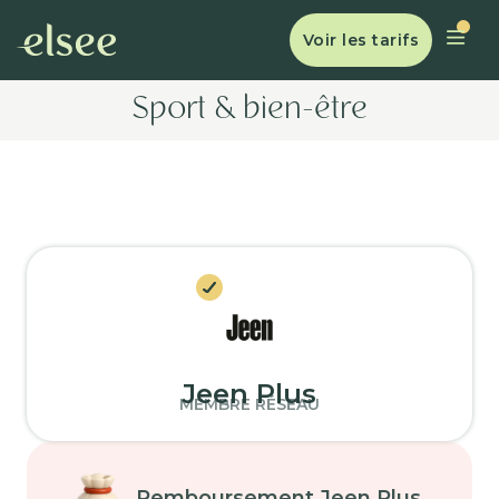
Voir les tarifs
Sport & bien-être
Jeen Plus
MEMBRE RÉSEAU
Remboursement Jeen Plus