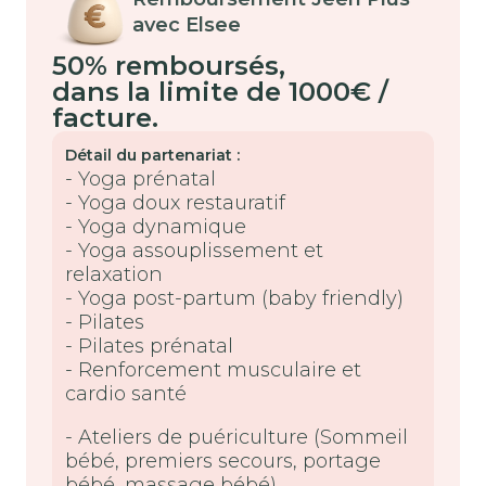
avec Elsee
50% remboursés
,
dans la limite de 1000€ /
facture.
Détail du partenariat :
- Yoga prénatal
- Yoga doux restauratif
- Yoga dynamique
- Yoga assouplissement et
relaxation
- Yoga post-partum (baby friendly)
- Pilates
- Pilates prénatal
- Renforcement musculaire et
cardio santé
- Ateliers de puériculture (Sommeil
bébé, premiers secours, portage
bébé, massage bébé)