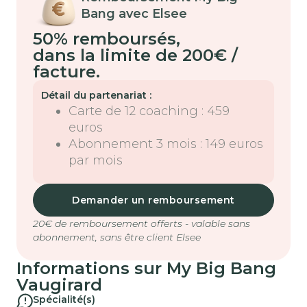
Bang avec Elsee
50% remboursés
,
dans la limite de 200€ /
facture.
Détail du partenariat :
Carte de 12 coaching : 459
euros
Abonnement 3 mois : 149 euros
par mois
Demander un remboursement
20€ de remboursement offerts - valable sans
abonnement, sans être client Elsee
Informations sur
My Big Bang
Vaugirard
Spécialité(s)