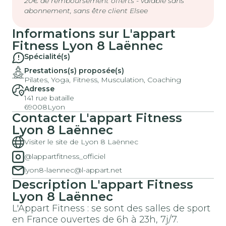
20€ de remboursement offerts - valable sans
abonnement, sans être client Elsee
Informations sur
L'appart
Fitness
Lyon 8 Laënnec
Spécialité(s)
Prestations(s) proposée(s)
Pilates, Yoga, Fitness, Musculation, Coaching
Adresse
141 rue bataille
69008
Lyon
Contacter
L'appart Fitness
Lyon 8 Laënnec
Visiter le site de Lyon 8 Laënnec
@lappartfitness_officiel
lyon8-laennec@l-appart.net
Description
L'appart Fitness
Lyon 8 Laënnec
L'Appart Fitness : se sont des salles de sport
en France ouvertes de 6h à 23h, 7j/7.