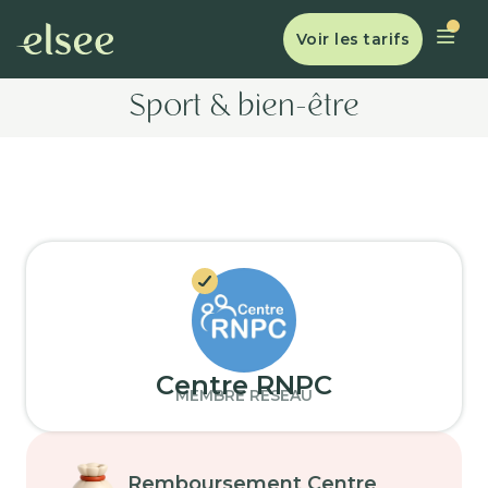
Voir les tarifs
Sport & bien-être
Centre RNPC
MEMBRE RÉSEAU
Remboursement Centre