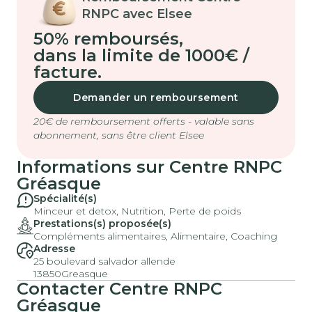
RNPC avec Elsee
50% remboursés
,
dans la limite de 1000€ /
facture.
Demander un remboursement
20€ de remboursement offerts - valable sans
abonnement, sans être client Elsee
Informations sur
Centre RNPC
Gréasque
Spécialité(s)
Minceur et detox, Nutrition, Perte de poids
Prestations(s) proposée(s)
Compléments alimentaires, Alimentaire, Coaching
Adresse
25 boulevard salvador allende
13850
Greasque
Contacter
Centre RNPC
Gréasque