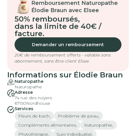
Remboursement Naturopathe
Élodie Braun avec Elsee
50% remboursés
,
dans la limite de 40€ /
facture.
Demander un remboursement
20€ de remboursement offerts - valable sans
abonnement, sans être client Elsee
Informations sur Élodie Braun
Naturopathe
Naturopathe
Adresse
74 rue des noyers
67150
Nordhouse
Services
Fleurs de bach,
Problème de peau,
Compléments alimentaires,
Naturopathie,
Phytothérapie,
Suivi individualisé,