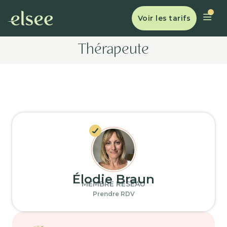
Voir les tarifs
Thérapeute
Élodie Braun
MEMBRE RÉSEAU
Prendre RDV