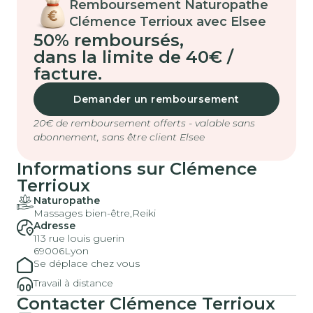
Remboursement Naturopathe
Clémence Terrioux avec Elsee
50% remboursés
,
dans la limite de 40€ /
facture.
Demander un remboursement
20€ de remboursement offerts - valable sans
abonnement, sans être client Elsee
Informations sur Clémence
Terrioux
Naturopathe
Massages bien-être,
Reiki
Adresse
113 rue louis guerin
69006
Lyon
Se déplace chez vous
Travail à distance
Contacter Clémence Terrioux