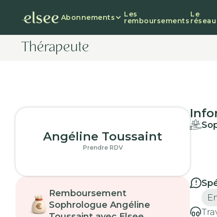
Les
Le
Abonnements
remboursements
réseau
Thérapeute
Info
So
Angéline Toussaint
Prendre RDV
Spé
Remboursement
E
Sophrologue Angéline
Tra
Toussaint avec Elsee