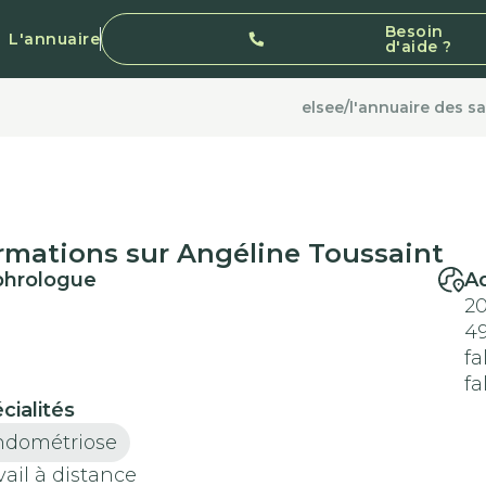
Besoin
L'annuaire
d'aide ?
elsee
/
l'annuaire des sa
rmations sur Angéline Toussaint
phrologue
A
20
4
fa
fa
cialités
ndométriose
vail à distance