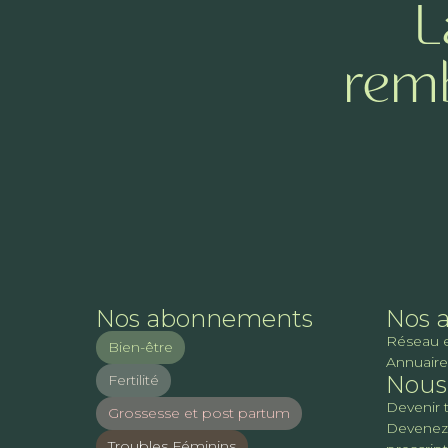
L
remb
Nos abonnements
Nos 
Réseau 
Bien-être
Annuaire
Nous 
Fertilité
Devenir 
Grossesse et post partum
Devenez
Troubles Féminins