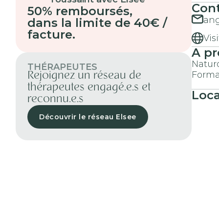
Cont
50% remboursés
,
ang
dans la limite de 40€ /
facture.
Vis
A pr
Naturo
THÉRAPEUTES
Forma
Rejoignez un réseau de
thérapeutes engagé.e.s et
Loca
reconnu.e.s
Découvrir le réseau Elsee