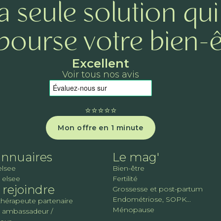
a seule solution qui
ourse votre bien-ê
Excellent
Voir tous nos avis
⭐️⭐️⭐️⭐️⭐️
Mon offre en 1 minute
annuaires
Le mag'
elsee
Bien-être
 elsee
Fertilité
rejoindre
Grossesse et post-partum
Endométriose, SOPK...
thérapeute partenaire
Ménopause
 ambassadeur /