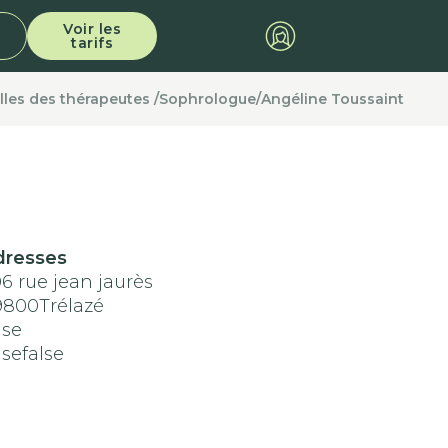
Voir les
tarifs
lles des thérapeutes /
Sophrologue
/
Angéline Toussaint
dresses
6 rue jean jaurès
9800
Trélazé
lse
lse
false