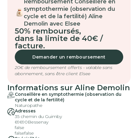
Remboursement Conseillère en
symptothermie (observation du
cycle et de la fertilité) Aline
Demolin avec Elsee
50% remboursés
,
dans la limite de 40€ /
facture.
Demander un remboursement
20€ de remboursement offerts - valable sans
abonnement, sans être client Elsee
Informations sur Aline Demolin
Conseillère en symptothermie (observation du
cycle et de la fertilité)
Naturopathe
Adresses
35 chemin du Guimby
69690
Bessenay
false
false
false