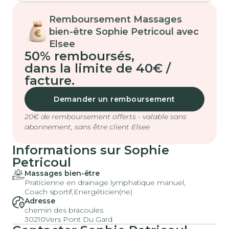
Remboursement Massages
bien-être Sophie Petricoul avec
Elsee
50% remboursés
,
dans la limite de 40€ /
facture.
Demander un remboursement
20€ de remboursement offerts - valable sans
abonnement, sans être client Elsee
Informations sur Sophie
Petricoul
Massages bien-être
Praticienne en drainage lymphatique manuel,
Coach sportif,
Energéticien(ne)
Adresse
chemin des bracoules
30210
Vers Pont Du Gard