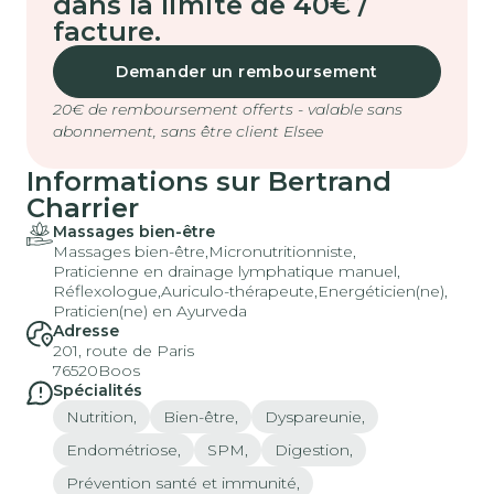
dans la limite de 40€ /
facture.
Demander un remboursement
20€ de remboursement offerts - valable sans
abonnement, sans être client Elsee
Informations sur Bertrand
Charrier
Massages bien-être
Massages bien-être,
Micronutritionniste,
Praticienne en drainage lymphatique manuel,
Réflexologue,
Auriculo-thérapeute,
Energéticien(ne),
Praticien(ne) en Ayurveda
Adresse
201, route de Paris
76520
Boos
Spécialités
Nutrition,
Bien-être,
Dyspareunie,
Endométriose,
SPM,
Digestion,
Prévention santé et immunité,