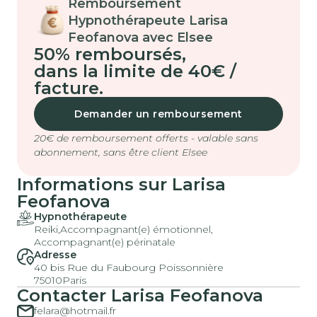
Remboursement
Hypnothérapeute Larisa
Feofanova avec Elsee
50% remboursés
,
dans la limite de 40€ /
facture.
Demander un remboursement
20€ de remboursement offerts - valable sans
abonnement, sans être client Elsee
Informations sur Larisa
Feofanova
Hypnothérapeute
Reiki,
Accompagnant(e) émotionnel,
Accompagnant(e) périnatale
Adresse
40 bis Rue du Faubourg Poissonnière
75010
Paris
Contacter Larisa Feofanova
felara@hotmail.fr