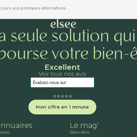
urs aux pratiques alternatives.
a seule solution qui
ourse votre bien-ê
Excellent
Voir tous nos avis
⭐️⭐️⭐️⭐️⭐️
Mon offre en 1 minute
annuaires
Le mag'
elsee
Bien-être