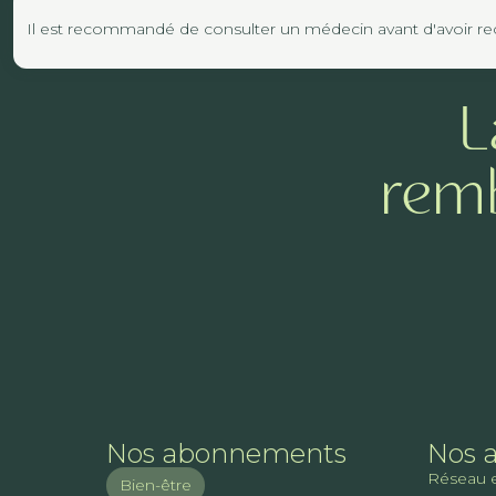
Il est recommandé de consulter un médecin avant d'avoir reco
L
remb
Nos abonnements
Nos 
Réseau 
Bien-être