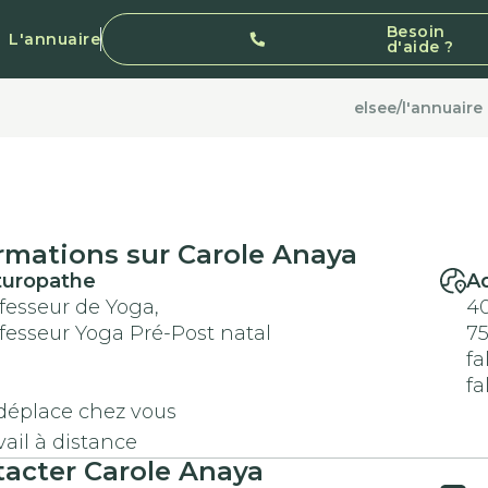
Besoin
L'annuaire
d'aide ?
elsee
/
l'annuaire
rmations sur Carole Anaya
turopathe
A
fesseur de Yoga,
40
fesseur Yoga Pré-Post natal
7
fa
fa
déplace chez vous
vail à distance
acter Carole Anaya