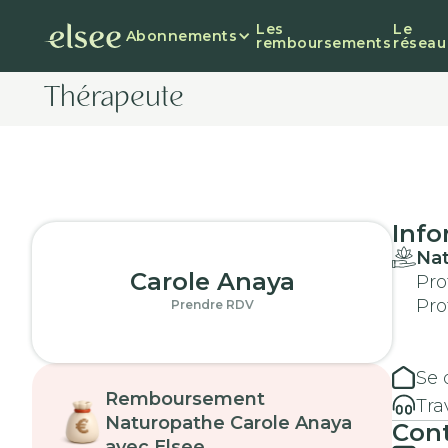
Les
Le
Abonnements
remboursements
réseau
Thérapeute
Info
Na
Carole Anaya
Pro
Pro
Prendre RDV
Se 
Remboursement
Tra
Naturopathe Carole Anaya
Cont
avec Elsee