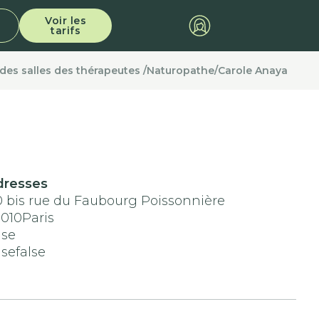
Voir les
tarifs
 des salles des thérapeutes /
Naturopathe
/
Carole Anaya
dresses
 bis rue du Faubourg Poissonnière
5010
Paris
lse
lse
false