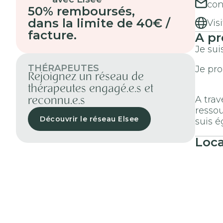
con
50% remboursés
,
dans la limite de 40€ /
Vis
facture.
A pr
Je sui
THÉRAPEUTES
Je pr
Rejoignez un réseau de
thérapeutes engagé.e.s et
A trav
reconnu.e.s
ressou
Découvrir le réseau Elsee
suis 
Loca