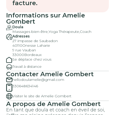
facture.
Informations sur Amelie
Gombert
Doula
Massages bien-être,
Yoga Thérapeute,
Coach
Adresses
27 impasse de Saubadon
40110
Onesse Laharie
9 rue Vauban
33000
Bordeaux
Se déplace chez vous
Travail à distance
Contacter Amelie Gombert
hellodoulamelie@gmail.com
330648634146
Visiter le site de Amelie Gombert
A propos de Amelie Gombert
En tant que doula et coach en éveil de soi,