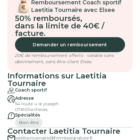
Remboursement Coach sportif
Laetitia Tournaire avec Elsee
50% remboursés
,
dans la limite de 40€ /
facture.
Demander un remboursement
20€ de remboursement offerts - valable sans
abonnement, sans être client Elsee
Informations sur Laetitia
Tournaire
Coach sportif
Adresse
54 route u st joseph
07610
Secheras
Spécialités
Bien-être
Contacter Laetitia Tournaire
laetitia.tournaire@formtasignature.fr