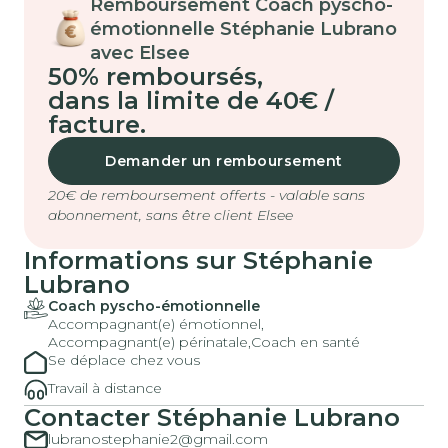
Remboursement Coach pyscho-
émotionnelle Stéphanie Lubrano
avec Elsee
50% remboursés
,
dans la limite de 40€ /
facture.
Demander un remboursement
20€ de remboursement offerts - valable sans
abonnement, sans être client Elsee
Informations sur Stéphanie
Lubrano
Coach pyscho-émotionnelle
Accompagnant(e) émotionnel,
Accompagnant(e) périnatale,
Coach en santé
Se déplace chez vous
Travail à distance
Contacter Stéphanie Lubrano
lubranostephanie2@gmail.com