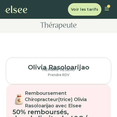
Voir les tarifs
Thérapeute
Olivia Rasoloarijao
MEMBRE RÉSEAU
Prendre RDV
Remboursement
Chiropracteur(trice) Olivia
Rasoloarijao avec Elsee
50% remboursés
,