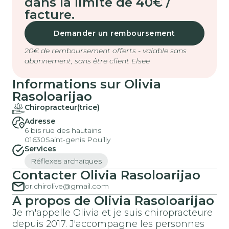
dans la limite de 40€ /
facture.
Demander un remboursement
20€ de remboursement offerts - valable sans
abonnement, sans être client Elsee
Informations sur Olivia
Rasoloarijao
Chiropracteur(trice)
Adresse
6 bis rue des hautains
01630
Saint-genis Pouilly
Services
Réflexes archaïques
Contacter Olivia Rasoloarijao
or.chirolive@gmail.com
A propos de Olivia Rasoloarijao
Je m'appelle Olivia et je suis chiropracteure
depuis 2017. J'accompagne les personnes