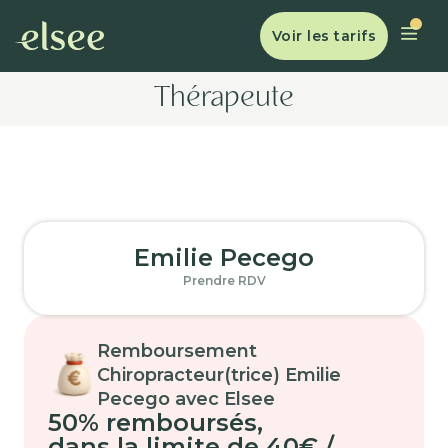
Voir les tarifs
Thérapeute
Emilie Pecego
Prendre RDV
Remboursement
Chiropracteur(trice) Emilie
Pecego avec Elsee
50% remboursés
,
dans la limite de 40€ /