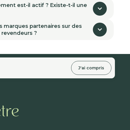
nt est-il actif ? Existe-t-il une
s marques partenaires sur des
s revendeurs ?
J'ai compris
tre