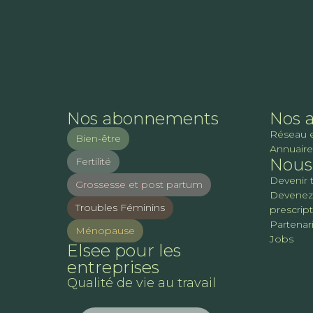
Nos abonnements
Nos 
Réseau 
Bien-être
Annuaire
Nous 
Fertilité
Devenir 
Grossesse et post partum
Devenez
Troubles Féminins
prescrip
Partenari
Ménopause
Jobs
Elsee pour les
entreprises
Qualité de vie au travail