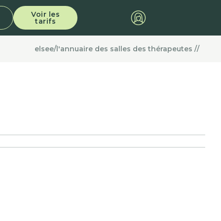
Voir les
tarifs
elsee
/
l'annuaire des salles des thérapeutes /
/