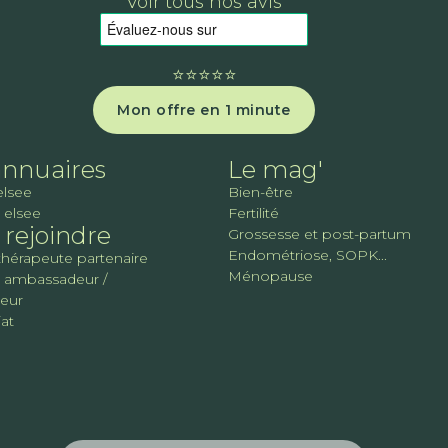
Voir tous nos avis
⭐️⭐️⭐️⭐️⭐️
Mon offre en 1 minute
annuaires
Le mag'
elsee
Bien-être
 elsee
Fertilité
rejoindre
Grossesse et post-partum
Endométriose, SOPK...
thérapeute partenaire
Ménopause
 ambassadeur /
teur
at