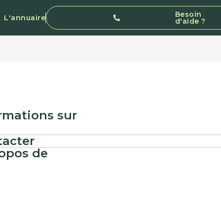
Besoin
L'annuaire
d'aide ?
rmations sur
acter
opos de