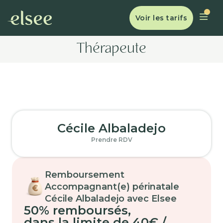
Voir les tarifs
Thérapeute
Cécile Albaladejo
Prendre RDV
Remboursement
Accompagnant(e) périnatale
Cécile Albaladejo avec Elsee
50% remboursés
,
dans la limite de 40€ /