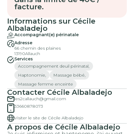
facture.
Informations sur Cécile
Albaladejo
Accompagnant(e) périnatale
Adresse
66 chemin des plaines
13190
Allauch
Services
Accompagnement deuil périnatal,
Haptonomie,
Massage bébé,
Massage femme enceinte
Contacter Cécile Albaladejo
les2callauch@gmail.com
33660878073
Visiter le site de Cécile Albaladejo
A propos de Cécile Albaladejo
Je suis infirmiere et haptonome, j'ai ouvert