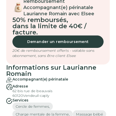
Remboursement
Accompagnant(e) périnatale
Laurianne Romain avec Elsee
50% remboursés
,
dans la limite de 40€ /
facture.
Demander un remboursement
20€ de remboursement offerts - valable sans
abonnement, sans être client Elsee
Informations sur Laurianne
Romain
Accompagnant(e) périnatale
Adresse
62 bis rue de beauvais
60120
Vendeuil-caply
Services
Cercle de femmes,
Charge mentale de la femme,
Massage bébé