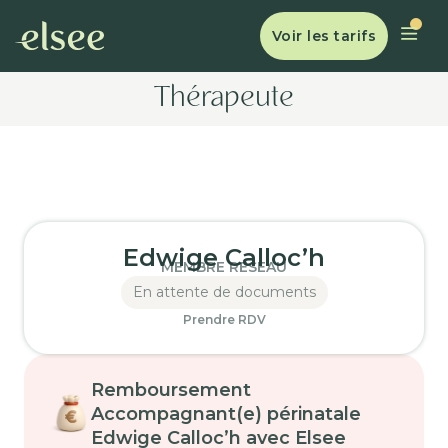
Voir les tarifs
Thérapeute
Edwige Calloc’h
MEMBRE RÉSEAU
En attente de documents
Prendre RDV
Remboursement
Accompagnant(e) périnatale
Edwige Calloc’h avec Elsee