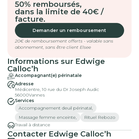
50% remboursés
,
dans la limite de 40€ /
facture.
Demander un remboursement
20€ de remboursement offerts - valable sans
abonnement, sans être client Elsee
Informations sur Edwige
Calloc’h
Accompagnant(e) périnatale
Adresse
Médicentre, 10 rue du Dr Joseph Audic
56000
Vannes
Services
Accompagnement deuil périnatal,
Massage femme enceinte,
Rituel Rebozo
Travail à distance
Contacter Edwige Calloc’h