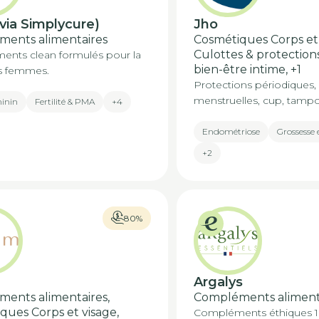
(via Simplycure)
Jho
ents alimentaires
Cosmétiques Corps et 
Culottes & protection
nts clean formulés pour la
bien-être intime,
+1
s femmes.
Protections périodiques, 
menstruelles, cup, tampons
minin
Fertilité & PMA
+4
Endométriose
Grossesse 
+2
80%
m
Argalys
ents alimentaires,
Compléments aliment
ques Corps et visage,
Compléments éthiques 1