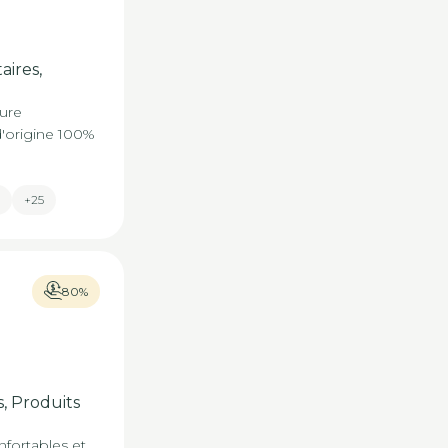
ires,
ure
'origine 100%
+25
80%
, Produits
nfortables et