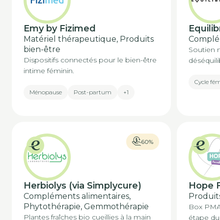
Emy by Fizimed
Equilib
Matériel thérapeutique, Produits
Complém
bien-être
Soutien 
Dispositifs connectés pour le bien-être
déséquili
intime féminin.
Cycle fé
Ménopause
Post-partum
+1
60%
Herbiolys (via Simplycure)
Hope F
Compléments alimentaires,
Produit
Phytothérapie, Gemmothérapie
Box PMA
Plantes fraîches bio cueillies à la main
étape du 