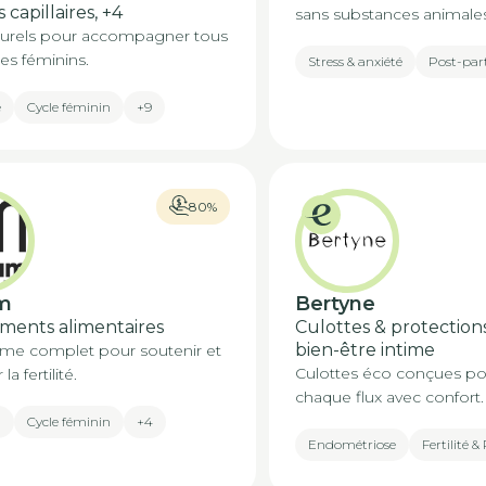
 capillaires,
+4
sans substances animales
turels pour accompagner tous
es féminins.
Stress & anxiété
Post-pa
e
Cycle féminin
+9
80%
m
Bertyne
ents alimentaires
Culottes & protection
bien-être intime
e complet pour soutenir et
Culottes éco conçues pou
la fertilité.
chaque flux avec confort.
n
Cycle féminin
+4
Endométriose
Fertilité 