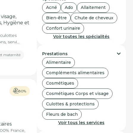
Acné
Ado
Allaitement
visage,
Bien-être
Chute de cheveux
s, Hygiène et
Confort urinaire
culottes
Voir toutes les spécialités
, servi...
Prestations
et maternité
Alimentaire
Compléments alimentaires
Cosmétiques
80%
Cosmétiques Corps et visage
Culottes & protections
Fleurs de bach
Voir tous les services
aires
00% France,