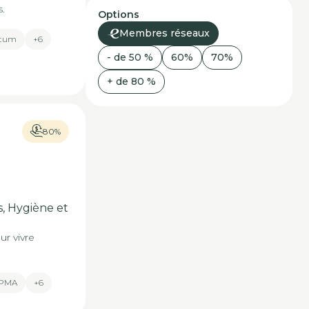
.
Options
Membres réseaux
rtum
+6
- de 50 %
60%
70%
+ de 80 %
80%
s, Hygiène et
r vivre
& PMA
+6