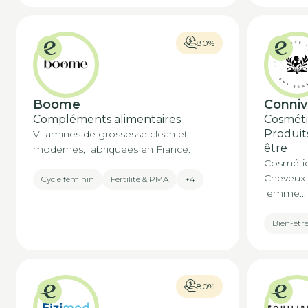
80%
Boome
Conni
Compléments alimentaires
Cosméti
Produits
Vitamines de grossesse clean et
être
modernes, fabriquées en France.
Cosmétiq
Cheveux 
Cycle féminin
Fertilité & PMA
+4
femme...
Bien-êtr
80%