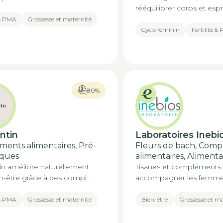
rééquilibrer corps et espri
 & PMA
Grossesse et maternité
Cycle féminin
Fertilité &
80%
ntin
Laboratoires Inebi
ents alimentaires, Pré-
Fleurs de bach, Com
iques
alimentaires, Alimenta
in améliore naturellement
Tisanes et compléments 
n-être grâce à des compl...
accompagner les femme
 & PMA
Grossesse et maternité
Bien-être
Grossesse et m