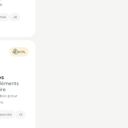
t.
 PMA
+8
80%
os
pléments
ire
bio pour
s.
aternité
+5