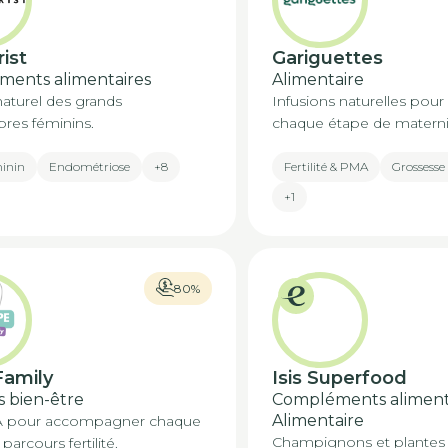
rist
Gariguettes
ents alimentaires
Alimentaire
naturel des grands
Infusions naturelles po
bres féminins.
chaque étape de materni
minin
Endométriose
+8
Fertilité & PMA
Grossesse
+1
80%
amily
Isis Superfood
s bien-être
Compléments alimenta
Alimentaire
 pour accompagner chaque
Champignons et plantes
parcours fertilité.