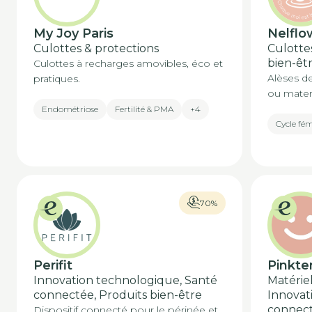
My Joy Paris
Nelflo
Culottes & protections
Culottes
bien-êt
Culottes à recharges amovibles, éco et
Alèses de
pratiques.
ou mater
Endométriose
Fertilité & PMA
+4
Cycle fé
70%
Perifit
Pinkte
Innovation technologique, Santé
Matérie
connectée, Produits bien-être
Innovat
connec
Dispositif connecté pour le périnée et