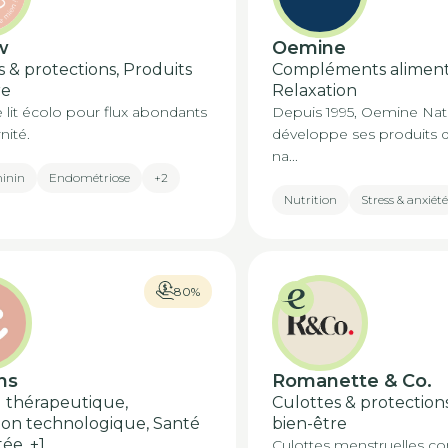
w
Oemine
 & protections, Produits
Compléments alimenta
re
Relaxation
 lit écolo pour flux abondants
Depuis 1995, Oemine Nat
nité.
développe ses produits d
na...
minin
Endométriose
+2
Nutrition
Stress & anxiété
80%
ns
Romanette & Co.
l thérapeutique,
Culottes & protections
ion technologique, Santé
bien-être
tée,
+1
Culottes menstruelles co