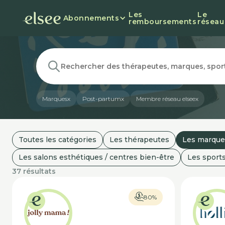
Les
Le
Abonnements
remboursements
réseau
Marques
x
Post-partum
x
Membre réseau elsee
x
Toutes les catégories
Les thérapeutes
Les marque
Les salons esthétiques / centres bien-être
Les sport
37 résultats
80%