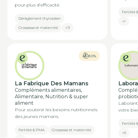
pour plus d’efficacité.
Fertilité
Dérèglement thyroidien
+1
Grossesse et maternité
+11
80%
La Fabrique Des Mamans
Labora
Compléments alimentaires,
Complém
Alimentaire, Nutrition & super
probiot
aliment
Laborant
Pour soutenir les besoins nutritionnels
votre bie
des jeunes mamans.
Fertilité
Fertilité & PMA
Grossesse et maternité
+5