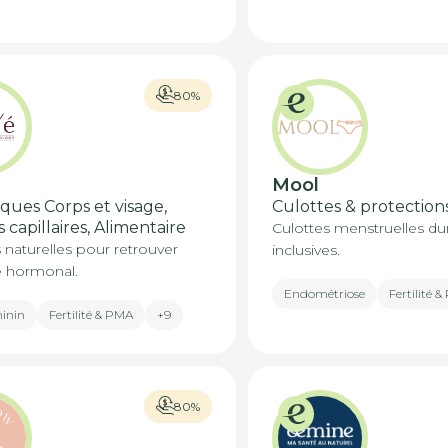
80%
Mool
ques Corps et visage,
Culottes & protection
 capillaires, Alimentaire
Culottes menstruelles du
 naturelles pour retrouver
inclusives.
re hormonal.
Endométriose
Fertilité 
minin
Fertilité & PMA
+9
80%