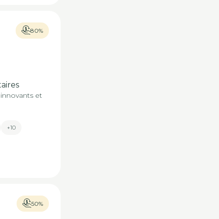
80%
aires
innovants et
+10
50%