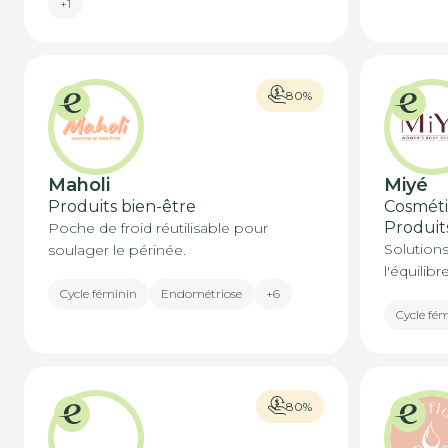
+1
80%
Maholi
Miyé
Produits bien-être
Cosméti
Produits
Poche de froid réutilisable pour
Solutions
soulager le périnée.
l'équilib
Cycle féminin
Endométriose
+6
Cycle fé
80%