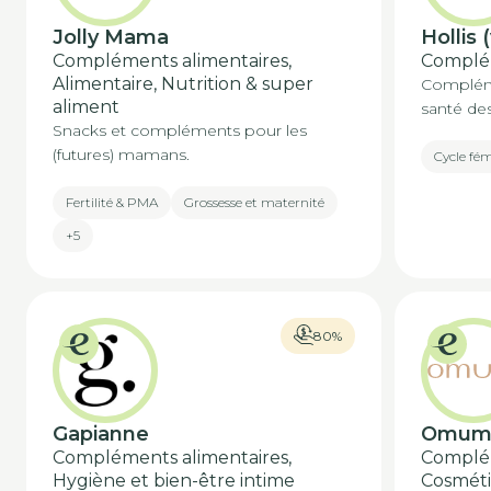
Jolly Mama
Hollis 
Compléments alimentaires,
Complém
Alimentaire, Nutrition & super
Compléme
aliment
santé de
Snacks et compléments pour les
(futures) mamans.
Cycle fé
Fertilité & PMA
Grossesse et maternité
+5
80%
Gapianne
Omu
Compléments alimentaires,
Complém
Hygiène et bien-être intime
Cosméti