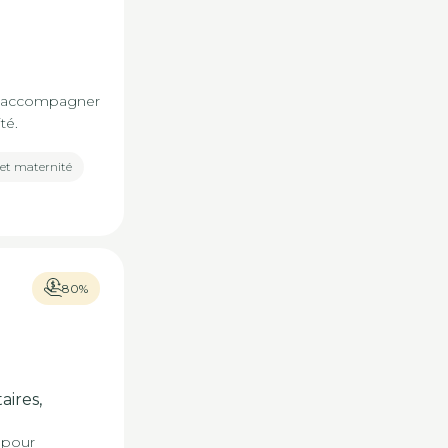
ur accompagner
té.
 et maternité
80%
ires,
 pour