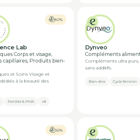
80%
vence Lab
Dynveo
ques Corps et visage,
Compléments aliment
 capillaires, Produits bien-
Compléments ultra purs, 
sans additifs.
ues et Soins Visage et
dédiés à la beauté des
Bien-être
Cycle féminin
e
Fertilité & PMA
+8
50%