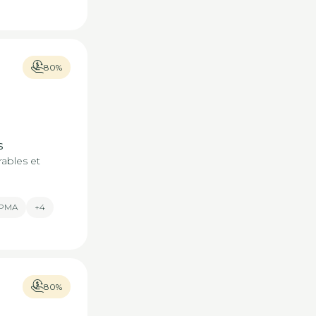
80%
s
rables et
& PMA
+4
80%