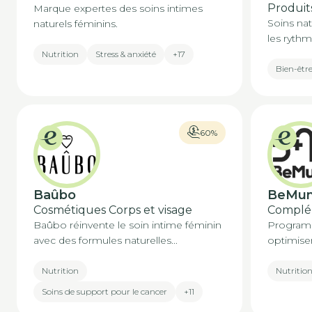
Produits
Marque expertes des soins intimes
Soins na
naturels féminins.
les rythm
Nutrition
Stress & anxiété
+17
Bien-êtr
60%
Baûbo
BeMu
Cosmétiques Corps et visage
Complém
Baûbo réinvente le soin intime féminin
Programm
avec des formules naturelles...
optimiser 
Nutrition
Nutritio
Soins de support pour le cancer
+11