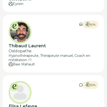
Eyrein
50%
Thibaud Laurent
Ostéopathe
Hypnothérapeute, Thérapeute manuel, Coach en
méditation +1
Baie Mahault
50%
Elisa Lefevre