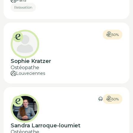
Paris
Relaxation
50%
Sophie Kratzer
Ostéopathe
Louveciennes
50%
Sandra Larroque-loumiet
Ostéopathe