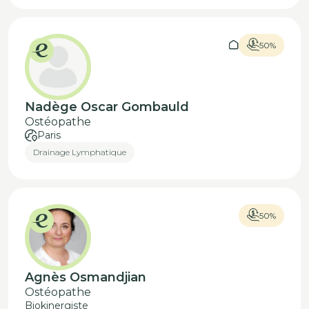
50%
Nadège Oscar Gombauld
Ostéopathe
Paris
Drainage Lymphatique
50%
Agnès Osmandjian
Ostéopathe
Biokinergiste