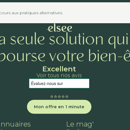
urs aux pratiques alternatives.
a seule solution qui
ourse votre bien-ê
Excellent
Voir tous nos avis
⭐️⭐️⭐️⭐️⭐️
Mon offre en 1 minute
annuaires
Le mag'