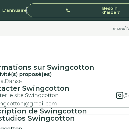
Besoin
L'annuaire
d'aide ?
elsee
/
l
rmations sur Swingcotton
ivité(s) proposé(es)
a,
Danse
tacter Swingcotton
iter le site Swingcotton
@
ingcotton@gmail.com
ription de Swingcotton
studios Swingcotton
gcotton