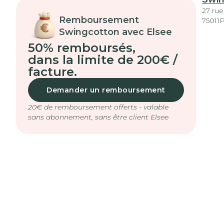
27 ru
Remboursement
75011
P
Swingcotton avec Elsee
50% remboursés
,
dans la limite de 200€ /
facture.
Demander un remboursement
20€ de remboursement offerts - valable
sans abonnement, sans être client Elsee