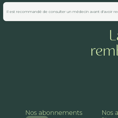
Il est recommandé de consulter un médecin avant d'avoir reco
L
remb
Nos abonnements
Nos 