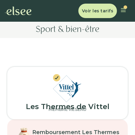
Voir les tarifs
Sport & bien-être
Les Thermes de Vittel
MEMBRE RÉSEAU
Remboursement Les Thermes