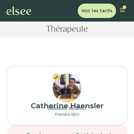
Voir les tarifs
Thérapeute
Catherine Haensler
MEMBRE RÉSEAU
Prendre RDV