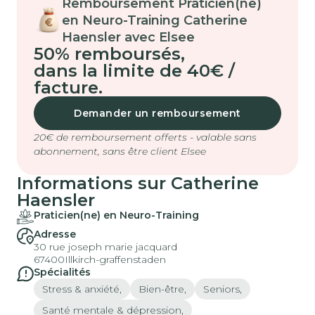
Remboursement Praticien(ne)
en Neuro-Training Catherine
Haensler avec Elsee
50% remboursés
,
dans la limite de 40€ /
facture.
Demander un remboursement
20€ de remboursement offerts - valable sans
abonnement, sans être client Elsee
Informations sur Catherine
Haensler
Praticien(ne) en Neuro-Training
Adresse
30 rue joseph marie jacquard
67400
Illkirch-graffenstaden
Spécialités
Stress & anxiété,
Bien-être,
Seniors,
Santé mentale & dépression,