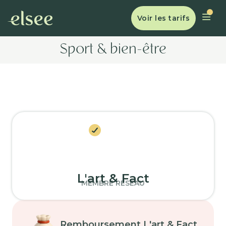
Voir les tarifs
Sport & bien-être
L'art & Fact
MEMBRE RÉSEAU
Remboursement L'art & Fact